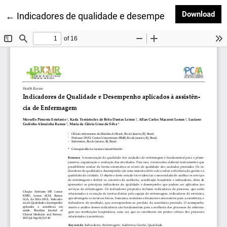
Dow
Download
Return to Article Details
←
Indicadores de qualidade e desempenho aplicados 