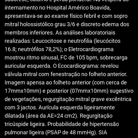
internamento no Hospital Américo Boavida,
apresentava-se ao exame físico febril e com sopro
mitral holossistólico grau 3/6 e discreto edema dos
membros inferiores. As análises laboratoriais
realizadas: Leucocitose e neutrofilia (leucócitos
16.8; neutrófilos 78,2%); o Eletrocardiograma
mostrou ritmo sinusal, FC de 105 bpm, sobrecarga
auricular esquerda. O Ecocardiograma: revelou
válvula mitral com fenestração no folheto anterior.
Imagem apensa ao folheto anterior (com cerca de
17mmx10mm) e posterior (07mmx10mm) sugestivo
de vegetações, regurgitação mitral grave excêntrica
com 3 jactos. Aurícula esquerda ligeiramente
dilatada (área da AE=24 cm2). Regurgitação
tricúspide ligeira. Probabilidade de hipertensão
pulmonar ligeira (PSAP de 48 mmHg). SIA