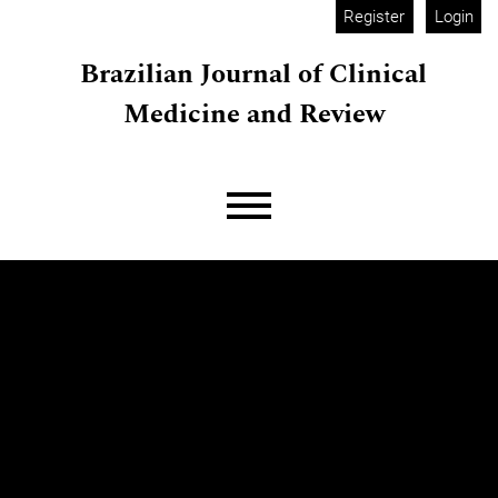
Skip to main navigation menu
Skip to main content
Skip to site footer
Register
Login
Brazilian Journal of Clinical
Medicine and Review
Main menu